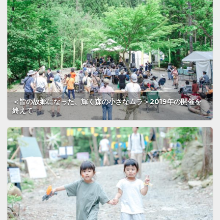
＜皆の故郷になった、輝く森の小さなムラ＞2019年の開催を
終えて