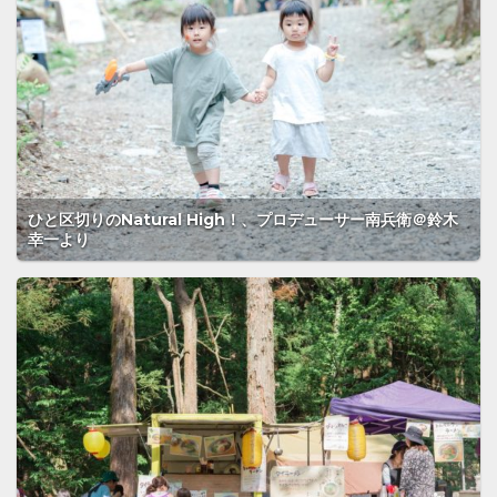
ひと区切りのNatural High！、プロデューサー南兵衛＠鈴木
幸一より