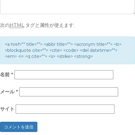
次の
HTML
タグと属性が使えます:
<a href="" title=""> <abbr title=""> <acronym title=""> <b>
<blockquote cite=""> <cite> <code> <del datetime="">
<em> <i> <q cite=""> <s> <strike> <strong>
名前
*
メール
*
サイト