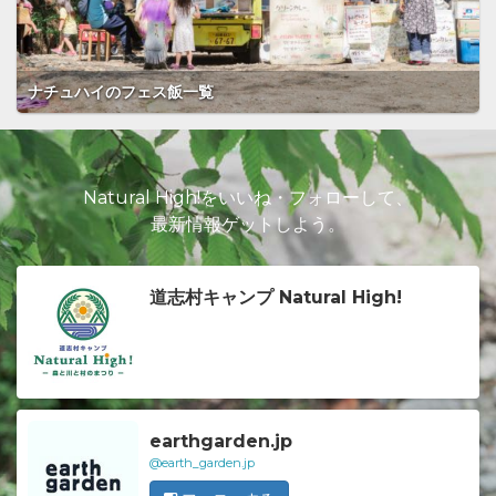
ナチュハイのフェス飯一覧
Natural High!をいいね・フォローして、
最新情報ゲットしよう。
道志村キャンプ Natural High!
earthgarden.jp
@earth_garden.jp