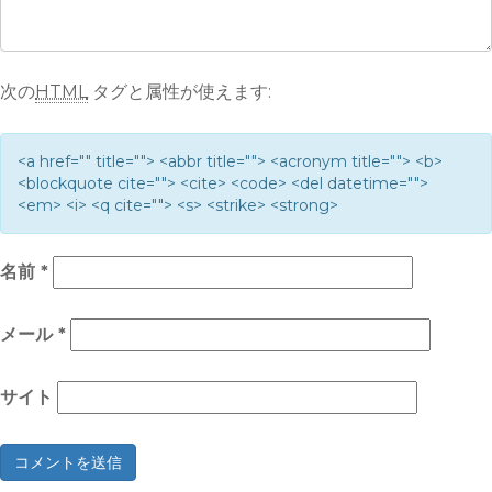
次の
HTML
タグと属性が使えます:
<a href="" title=""> <abbr title=""> <acronym title=""> <b>
<blockquote cite=""> <cite> <code> <del datetime="">
<em> <i> <q cite=""> <s> <strike> <strong>
名前
*
メール
*
サイト