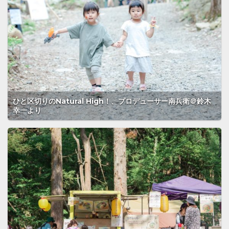
ひと区切りのNatural High！、プロデューサー南兵衛＠鈴木
幸一より