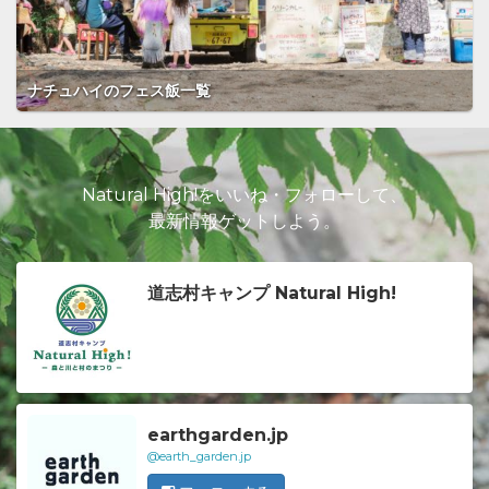
ナチュハイのフェス飯一覧
Natural High!をいいね・フォローして、
最新情報ゲットしよう。
道志村キャンプ Natural High!
earthgarden.jp
@earth_garden.jp