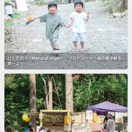
ひと区切りのNatural High！、プロデューサー南兵衛＠鈴木
幸一より