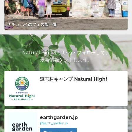
ナチュハイのフェス飯一覧
Natural High!をいいね・フォローして、
最新情報ゲットしよう。
道志村キャンプ Natural High!
earthgarden.jp
@earth_garden.jp