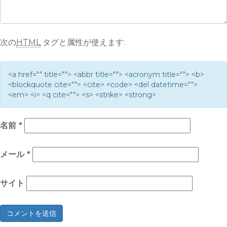
次の
HTML
タグと属性が使えます:
<a href="" title=""> <abbr title=""> <acronym title=""> <b>
<blockquote cite=""> <cite> <code> <del datetime="">
<em> <i> <q cite=""> <s> <strike> <strong>
名前
*
メール
*
サイト