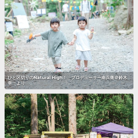
ひと区切りのNatural High！、プロデューサー南兵衛＠鈴木
幸一より