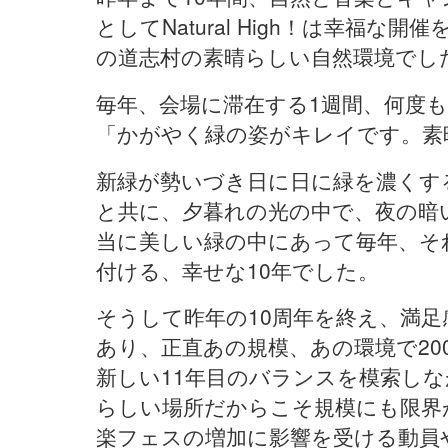
としてNatural High！は幸福
の道志村の素晴らしい自然環境でし
毎年、会場に滞在する1週間、何度
「かがやく緑の姿がキレイです。素
新緑が勢いづき日に日に緑を濃くす
と共に、夕暮れの光の中で、夜の暗
当に美しい緑の中にあって毎年、そ
付ける、幸せな10年でした。
そうして昨年の10周年を終え、満
あり、正直あの規模、あの環境で20
新しい11年目のバランスを模索し
らしい場所だからこそ規模にも限界
楽フェスの増加に影響を受ける動員