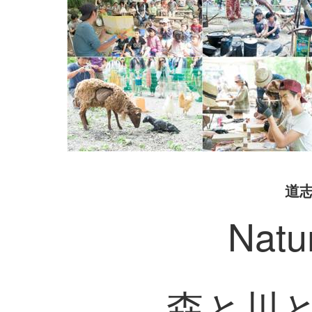
道
Natu
森と川