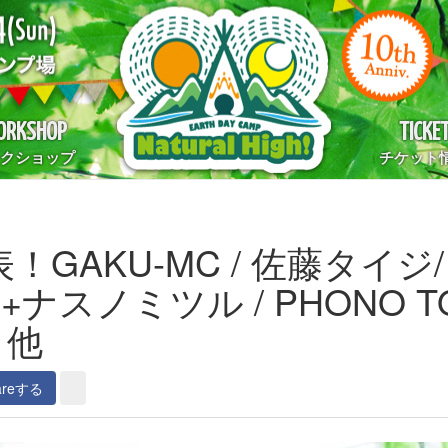
RKSHOP
TICKE
クショップ
チケット
！GAKU-MC / 佐藤タイジ
ナスノミツル / PHONO TO
e 他
areする