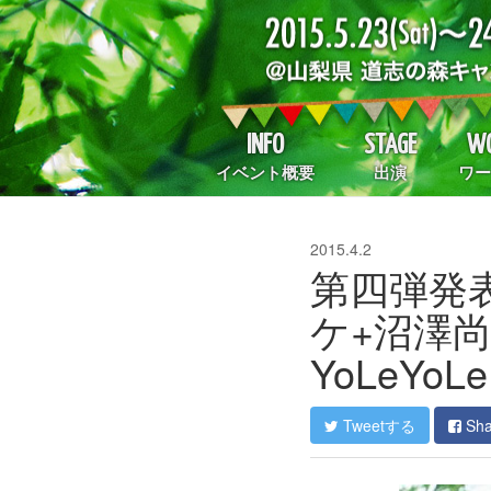
INFO
STAGE
WO
イベント概要
出演
ワー
2015.4.2
第四弾発表
ケ+沼澤尚+
YoLeYoL
Tweetする
Sh