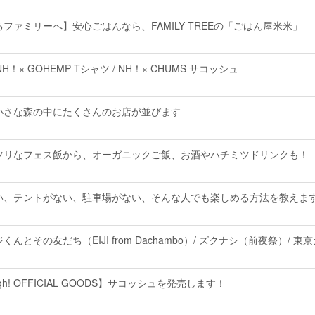
ファミリーへ】安心ごはんなら、FAMILY TREEの「ごはん屋米米」
× GOHEMP Tシャツ / NH！× CHUMS サコッシュ
小さな森の中にたくさんのお店が並びます
ツリなフェス飯から、オーガニックご飯、お酒やハチミツドリンクも！
い、テントがない、駐車場がない、そんな人でも楽しめる方法を教えま
んとその友だち（EIJI from Dachambo）/ ズクナシ（前夜祭）/ 東
l High! OFFICIAL GOODS】サコッシュを発売します！