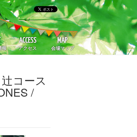
T
ACCESS
MAP
情報
アクセス
会場マップ
/ 辻コース
NES /