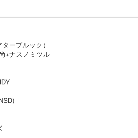
アターブルック）
尚+ナスノミツル
NDY
NSD)
ズ