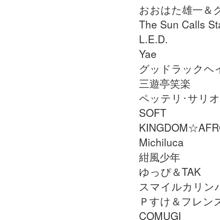
おおはた雄一＆
The Sun Calls St
L.E.D.
Yae
グッドラックヘ
三遊亭笑楽
ペッテリ･サリオラ
SOFT
KINGDOM☆AFR
Michiluca
紺風少年
ゆっぴ＆TAK
スマイルカリン
Ｐすけ＆フレン
COMUGI