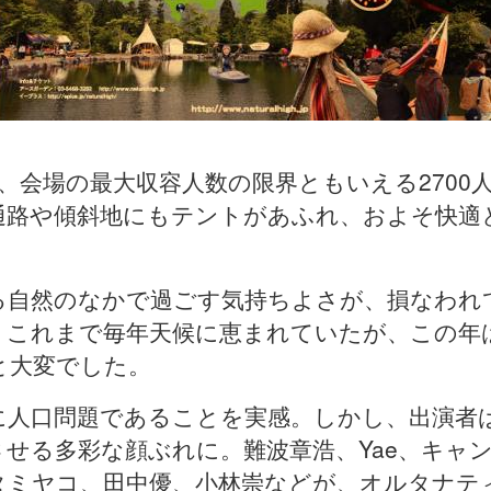
、会場の最大収容人数の限界ともいえる2700
通路や傾斜地にもテントがあふれ、およそ快適
る自然のなかで過ごす気持ちよさが、損なわれ
、これまで毎年天候に恵まれていたが、この年
と大変でした。
に人口問題であることを実感。しかし、出演者
させる多彩な顔ぶれに。難波章浩、Yae、キャ
タミヤコ、田中優、小林崇などが、オルタナテ