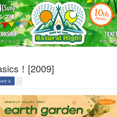
RKSHOP
TICKE
クショップ
チケット
asics！[2009]
areする