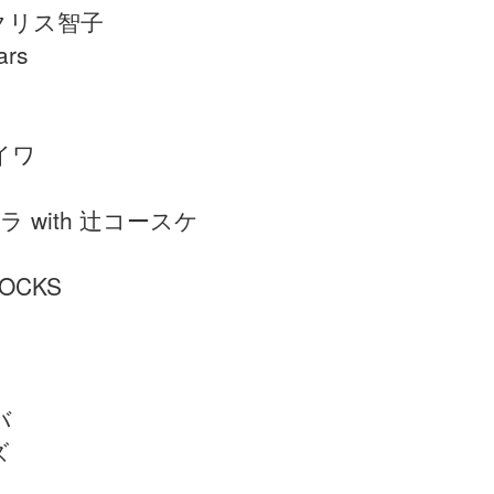
クリス智子
ars
イワ
 with 辻コースケ
OCKS
バ
ズ