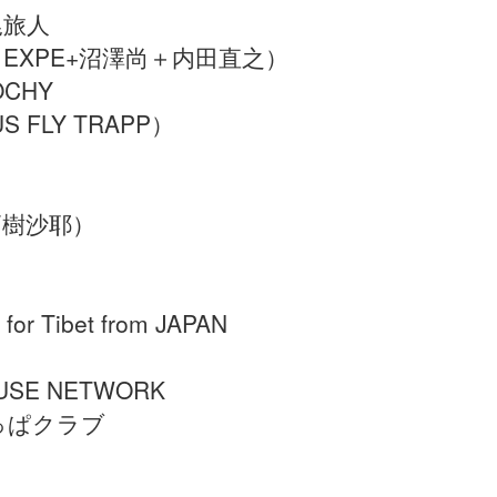
尾旅人
unk（EXPE+沼澤尚＋内田直之）
OOCHY
 FLY TRAPP）
高樹沙耶）
r Tibet from JAPAN
USE NETWORK
かっぱクラブ
l