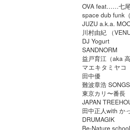
OVA feat……七
space dub f
JUZU a.k.a. M
川村由紀 （VENUS
DJ Yogurt
SANDNORM
益戸育江（aka 
マエキタミヤコ
田中優
難波章浩 SONGS fo
東京カリ〜番長
JAPAN TREEHO
田中正人with 
DRUMAGIK
Be-Nature schoo